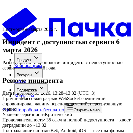
Постмортем
6 марта 2026 г.
Инцидент с доступностью сервиса 6
марта 2026
Продукт
Разбор причин и хронология инцидента с недоступностью
Корпорациям
сервиса 6 марта 2026 года.
Ресурсы
Резюме инцидента
Цены
Поддержка
Дата и время
06.03.2026, 13:28–13:32 (UTC+3)
Контакты
Причина
Массовый разрыв WebSocket-соединений
спровоцировал лавину переподключений, перегрузившую
сервис
Войти
Попробовать бесплатно
Открыть меню
Уровень серьёзности
Критический
Продолжительность
~35 секунд полной недоступности + хвост
деградации до ~13:32
Пострадавшие системы
Веб, Android, iOS — все платформы