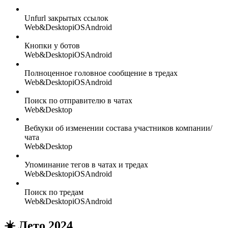
Unfurl закрытых ссылок
Web&Desktop
iOS
Android
Кнопки у ботов
Web&Desktop
iOS
Android
Полноценное головное сообщение в тредах
Web&Desktop
iOS
Android
Поиск по отправителю в чатах
Web&Desktop
Вебхуки об изменении состава участников компании/
чата
Web&Desktop
Упоминание тегов в чатах и тредах
Web&Desktop
iOS
Android
Поиск по тредам
Web&Desktop
iOS
Android
☀️ Лето 2024