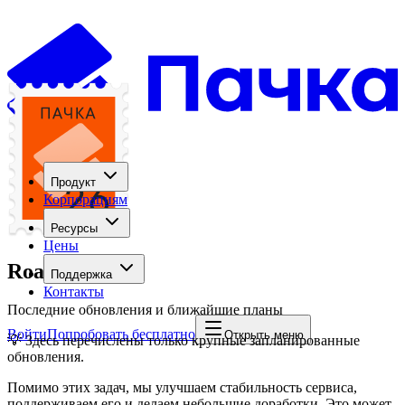
Продукт
Корпорациям
Ресурсы
Цены
Roadmap
Поддержка
Контакты
Последние обновления и ближайшие планы
Войти
Попробовать бесплатно
Открыть меню
💡 Здесь перечислены только крупные запланированные
обновления.
Помимо этих задач, мы улучшаем стабильность сервиса,
поддерживаем его и делаем небольшие доработки. Это может