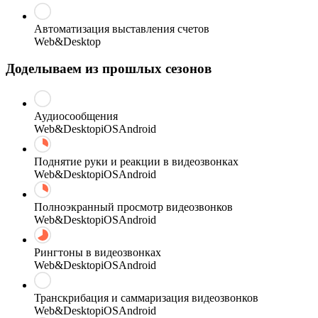
Автоматизация выставления счетов
Web&Desktop
Доделываем из прошлых сезонов
Аудиосообщения
Web&Desktop
iOS
Android
Поднятие руки и реакции в видеозвонках
Web&Desktop
iOS
Android
Полноэкранный просмотр видеозвонков
Web&Desktop
iOS
Android
Рингтоны в видеозвонках
Web&Desktop
iOS
Android
Транскрибация и саммаризация видеозвонков
Web&Desktop
iOS
Android