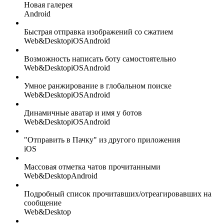
Новая галерея
Android
Быстрая отправка изображений со сжатием
Web&Desktop
iOS
Android
Возможность написать боту самостоятельно
Web&Desktop
iOS
Android
Умное ранжирование в глобальном поиске
Web&Desktop
iOS
Android
Динамичные аватар и имя у ботов
Web&Desktop
iOS
Android
"Отправить в Пачку" из другого приложения
iOS
Массовая отметка чатов прочитанными
Web&Desktop
Android
Подробный список прочитавших/отреагировавших на
сообщение
Web&Desktop