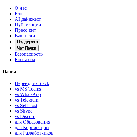
О нас
Блог
AI-дайджест
Публикации
Пресс-кит
Вакансии
Поддержка
Чат Пачки
Безопасность
Контакты
Пачка
Переезд из Slack
vs MS Teams
vs WhatsApp
vs Telegram
vs Self-host
vs Skype
vs Discord
для Образования
для Корпораций
для Разработчиков