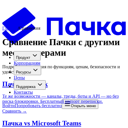
Главная
/
Сравнения
Сравнение Пачки с другими
мессенджерами
Продукт
Корпорациям
Подробные сравнения по функциям, ценам, безопасности и
удобству миграции
Ресурсы
Цены
Пачка vs
Slack
Поддержка
Контакты
Те же возможности — каналы, треды, боты и API — но без
риска блокировки. Бесплатный импорт переписки.
Войти
Попробовать бесплатно
Открыть меню
Сравнить →
Пачка vs
Microsoft Teams