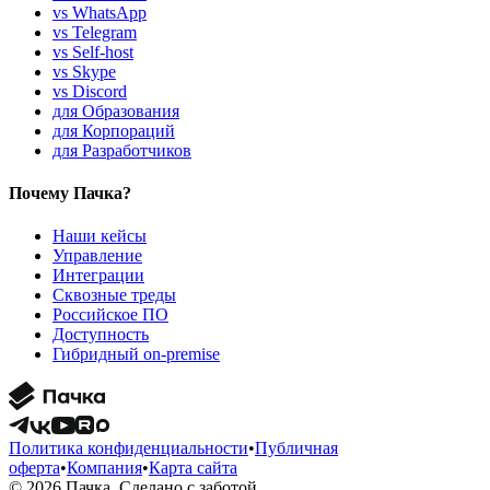
vs WhatsApp
vs Telegram
vs Self-host
vs Skype
vs Discord
для Образования
для Корпораций
для Разработчиков
Почему Пачка?
Наши кейсы
Управление
Интеграции
Сквозные треды
Российское ПО
Доступность
Гибридный on-premise
Политика конфиденциальности
•
Публичная
оферта
•
Компания
•
Карта сайта
© 2026 Пачка. Сделано с заботой.