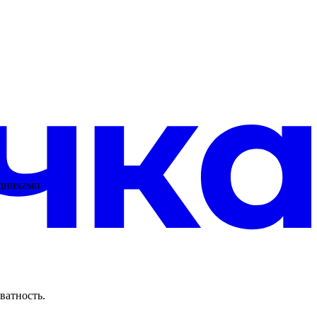
удниками
ватность.