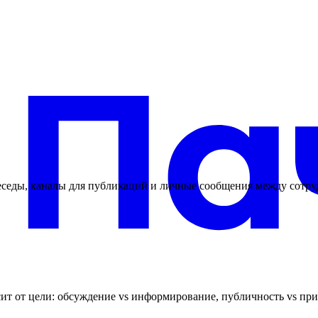
еседы, каналы для публикаций и личные сообщения между сотр
т от цели: обсуждение vs информирование, публичность vs при