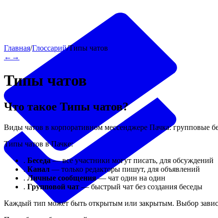
Главная
/
Глоссарий
/
Типы чатов
←
→
Типы чатов
Что такое
Типы чатов
?
Виды чатов в корпоративном мессенджере Пачка: групповые б
Типы чатов в Пачке:
.
Беседа
— все участники могут писать, для обсуждений
.
Канал
— только редакторы пишут, для объявлений
.
Личные сообщения
— чат один на один
.
Групповой чат
— быстрый чат без создания беседы
Каждый тип может быть открытым или закрытым. Выбор зависи