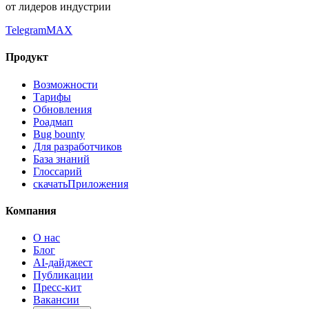
от лидеров индустрии
Telegram
MAX
Продукт
Возможности
Тарифы
Обновления
Роадмап
Bug bounty
Для разработчиков
База знаний
Глоссарий
скачать
Приложения
Компания
О нас
Блог
AI-дайджест
Публикации
Пресс-кит
Вакансии