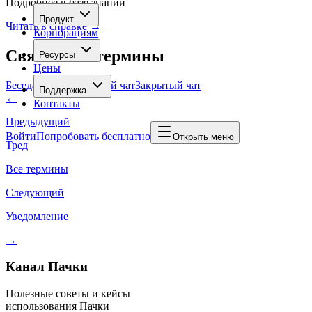
Подробнее в базе знаний
Продукт
Читать в справке →
Корпорациям
Связанные термины
Ресурсы
Цены
Беседа
Канал
Открытый чат
Закрытый чат
Поддержка
←
Контакты
Предыдущий
Войти
Попробовать бесплатно
Открыть меню
Тред
Все термины
Следующий
Уведомление
→
Канал Пачки
Полезные советы и кейсы
использования Пачки