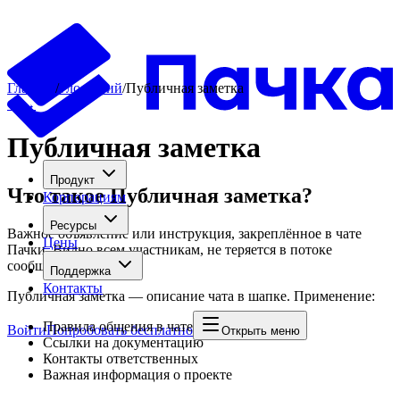
Главная
/
Глоссарий
/
Публичная заметка
←
→
Публичная заметка
Продукт
Что такое
Публичная заметка
?
Корпорациям
Ресурсы
Важное объявление или инструкция, закреплённое в чате
Цены
Пачки. Видно всем участникам, не теряется в потоке
сообщений
Поддержка
Контакты
Публичная заметка — описание чата в шапке. Применение:
Правила общения в чате
Войти
Попробовать бесплатно
Открыть меню
Ссылки на документацию
Контакты ответственных
Важная информация о проекте