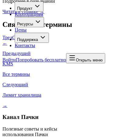
Подробнее в базе знаний
Продукт
Читать в справке →
Корпорациям
Связанные термины
Ресурсы
Цены
Тред
Сквозные треды
Поддержка
←
Контакты
Предыдущий
Войти
Попробовать бесплатно
Открыть меню
KMS
Все термины
Следующий
Лимит хранилища
→
Канал Пачки
Полезные советы и кейсы
использования Пачки