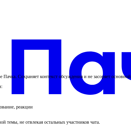
 Пачка. Сохраняет контекст обсуждения и не засоряет основной
и:
ование, реакции
й темы, не отвлекая остальных участников чата.