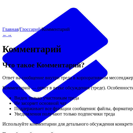
Главная
/
Глоссарий
/
Комментарий
←
→
Комментарий
Что такое
Комментарий
?
Ответ на сообщение внутри треда в корпоративном мессенджере
Комментарий — ответ в ветке обсуждения (треде). Особенност
Виден только участникам треда
Не засоряет основной чат
Поддерживает все функции сообщения: файлы, форматир
Уведомления получают только подписчики треда
Используйте комментарии для детального обсуждения конкретно