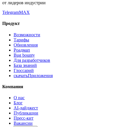
от лидеров индустрии
Telegram
MAX
Продукт
Возможности
Тарифы
Обновления
Роадмап
Bug bounty
Для разработчиков
База знаний
Глоссарий
скачать
Приложения
Компания
О нас
Блог
AI-дайджест
Публикации
Пресс-кит
Вакансии