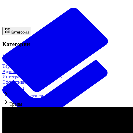
Категории
Категории
Начало работы
18
Возможности системы
28
Тарифы и оплата
4
Администрирование
33
Интеграции и доп. модули
15
Эффективная работа
12
Категории
Возможности системы
Треды