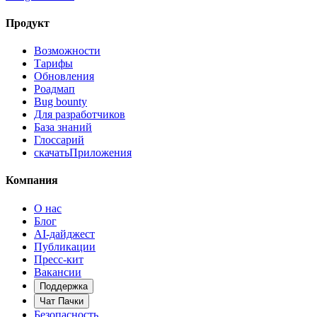
Продукт
Возможности
Тарифы
Обновления
Роадмап
Bug bounty
Для разработчиков
База знаний
Глоссарий
скачать
Приложения
Компания
О нас
Блог
AI-дайджест
Публикации
Пресс-кит
Вакансии
Поддержка
Чат Пачки
Безопасность