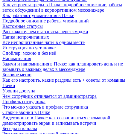
Как устроены треды в Пачке: подробное описание работы
веток обсуждений в корпоративном мессенджере
Как работают упоминания в Пачке
Подробное описание работы упоминаний
Кастомные статусы
Расскажите, чем вы заняты, через эмоджи
Папка непрочитанных
Все непрочитанные чаты в одном месте
Инструкция по установке
Спойлер: можно и без неё
Напоминания
Задачи и напоминания в Пачке: как планировать день и не
забывать о важных делах в мессенджере
Боковое меню
Как его настроить, какие разделы есть + советы от команды
Пачки
Уровни доступа
Чем сотрудник отличается от администратора
Профиль сотрудника
Что можно указать в профиле сотрудника
Старые звонки в Пачке
Видеозвонки в Пачке: как созваниваться с командой,
демонстрировать экран и записывать встречи
Беседы и каналы
Что использовать в каждой ситауции