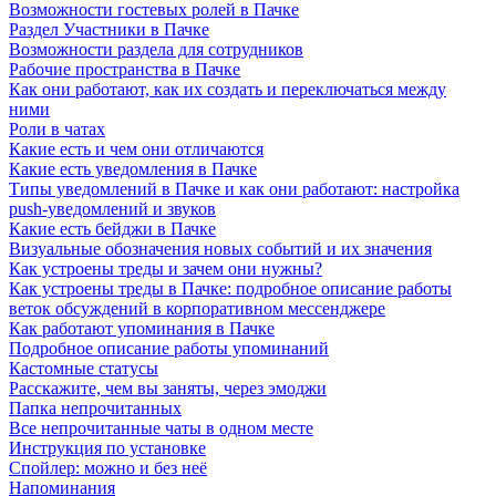
Возможности гостевых ролей в Пачке
Раздел Участники в Пачке
Возможности раздела для сотрудников
Рабочие пространства в Пачке
Как они работают, как их создать и переключаться между
ними
Роли в чатах
Какие есть и чем они отличаются
Какие есть уведомления в Пачке
Типы уведомлений в Пачке и как они работают: настройка
push-уведомлений и звуков
Какие есть бейджи в Пачке
Визуальные обозначения новых событий и их значения
Как устроены треды и зачем они нужны?
Как устроены треды в Пачке: подробное описание работы
веток обсуждений в корпоративном мессенджере
Как работают упоминания в Пачке
Подробное описание работы упоминаний
Кастомные статусы
Расскажите, чем вы заняты, через эмоджи
Папка непрочитанных
Все непрочитанные чаты в одном месте
Инструкция по установке
Спойлер: можно и без неё
Напоминания