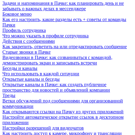
Задачи и напоминания в Пачке: как планировать день и не
забывать о важных делах в мессенджере
Боковое меню
Как его настроить, какие разделы есть + советы от команды
Пачки
Профиль сотрудника
Что можно указать в профиле сотрудника
Действия с сообщениями
Как закрепить, ответить на или отредактировать сообщение
Старые звонки в Пачке
Видеозвонки в Пачке: как созваниваться с командой,
демонстрировать экран и записывать встречи
Беседы и каналы
Что использовать в каждой ситауции
Открытые каналы и беседы
Открытые каналы в Пачке: как создать публичное
пространство для новостей и объявлений компании
Треды
Ветки обсуждений под сообщениями для организованной
коммуникации
Как открываются ссылки на Пачку из других приложений
Настройте автоматическое открытие ссылок в десктопном
приложении
Настройки разрешений для видеочатов
Как настроить доступ к камере, микрофону и трансляции