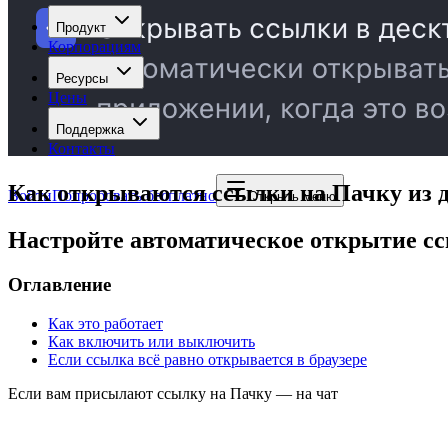
Продукт
Корпорациям
Ресурсы
Цены
Поддержка
Контакты
Как открываются ссылки на Пачку из 
Войти
Попробовать бесплатно
Открыть меню
Настройте автоматическое открытие с
Оглавление
Как это работает
Как включить или выключить
Если ссылка всё равно открывается в браузере
Если вам присылают ссылку на Пачку — на
чат