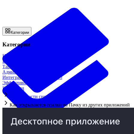
Категории
Категории
Начало работы
18
Возможности системы
28
Тарифы и оплата
4
Администрирование
33
Интеграции и доп. модули
15
Эффективная работа
12
Категории
Возможности системы
Как открываются ссылки на Пачку из других приложений