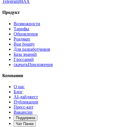
Telegram
MAX
Продукт
Возможности
Тарифы
Обновления
Роадмап
Bug bounty
Для разработчиков
База знаний
Глоссарий
скачать
Приложения
Компания
О нас
Блог
AI-дайджест
Публикации
Пресс-кит
Вакансии
Поддержка
Чат Пачки