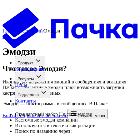
Главная
/
Глоссарий
/
Эмодзи
←
Эмодзи
Продукт
Что такое
Эмодзи
?
Корпорациям
Ресурсы
Иконки для выражения эмоций в сообщениях и реакциях
Цены
Пачки. Стандартные эмодзи плюс возможность загрузки
кастомных корпоративных
Поддержка
Контакты
Эмодзи — пиктограммы в сообщениях. В Пачке:
Стандартный набор Unicode-эмодзи
Войти
Попробовать бесплатно
Открыть меню
Кастомные эмодзи компании
Используются в тексте и как реакции
Поиск по названию через :