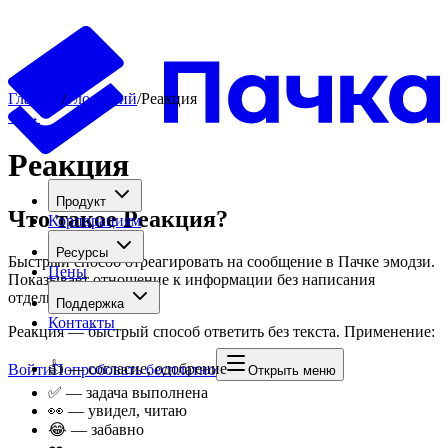
Главная
/
Глоссарий
/
Реакция
←
→
Реакция
Продукт
Что такое
Реакция
?
Корпорациям
Ресурсы
Быстрый способ отреагировать на сообщение в Пачке эмодзи.
Цены
Показывает отношение к информации без написания
отдельного ответа
Поддержка
Контакты
Реакция — быстрый способ ответить без текста. Применение:
👍 — согласие, одобрение
Войти
Попробовать бесплатно
Открыть меню
✅ — задача выполнена
👀 — увидел, читаю
😂 — забавно