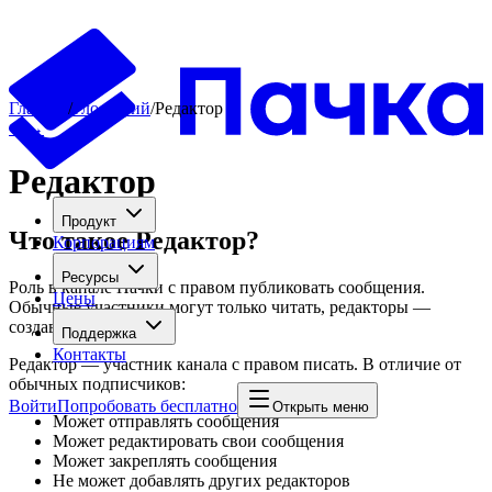
Главная
/
Глоссарий
/
Редактор
←
→
Редактор
Продукт
Что такое
Редактор
?
Корпорациям
Ресурсы
Роль в канале Пачки с правом публиковать сообщения.
Цены
Обычные участники могут только читать, редакторы —
создавать контент
Поддержка
Контакты
Редактор — участник канала с правом писать. В отличие от
обычных подписчиков:
Войти
Попробовать бесплатно
Открыть меню
Может отправлять сообщения
Может редактировать свои сообщения
Может закреплять сообщения
Не может добавлять других редакторов