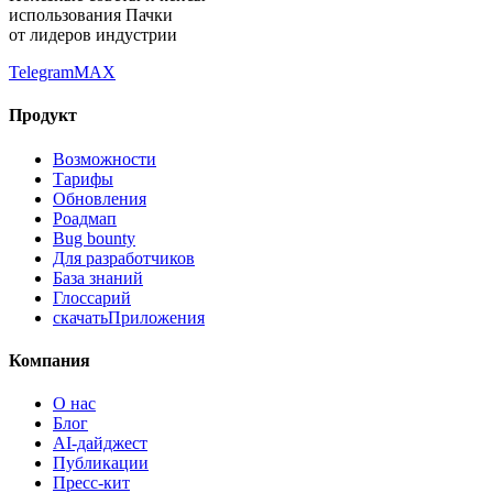
использования Пачки
от лидеров индустрии
Telegram
MAX
Продукт
Возможности
Тарифы
Обновления
Роадмап
Bug bounty
Для разработчиков
База знаний
Глоссарий
скачать
Приложения
Компания
О нас
Блог
AI-дайджест
Публикации
Пресс-кит