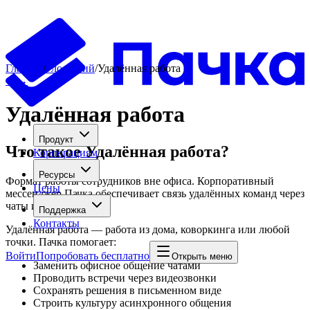
Главная
/
Глоссарий
/
Удалённая работа
←
→
Удалённая работа
Продукт
Что такое
Удалённая работа
?
Корпорациям
Ресурсы
Формат работы сотрудников вне офиса. Корпоративный
Цены
мессенджер Пачка обеспечивает связь удалённых команд через
чаты и видеозвонки
Поддержка
Контакты
Удалённая работа — работа из дома, коворкинга или любой
точки. Пачка помогает:
Войти
Попробовать бесплатно
Открыть меню
Заменить офисное общение чатами
Проводить встречи через видеозвонки
Сохранять решения в письменном виде
Строить культуру асинхронного общения