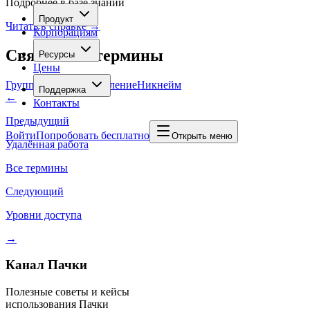
Подробнее в базе знаний
Продукт
Читать в справке →
Корпорациям
Связанные термины
Ресурсы
Цены
Групповой тег
Уведомление
Никнейм
Поддержка
←
Контакты
Предыдущий
Войти
Попробовать бесплатно
Открыть меню
Удалённая работа
Все термины
Следующий
Уровни доступа
→
Канал Пачки
Полезные советы и кейсы
использования Пачки