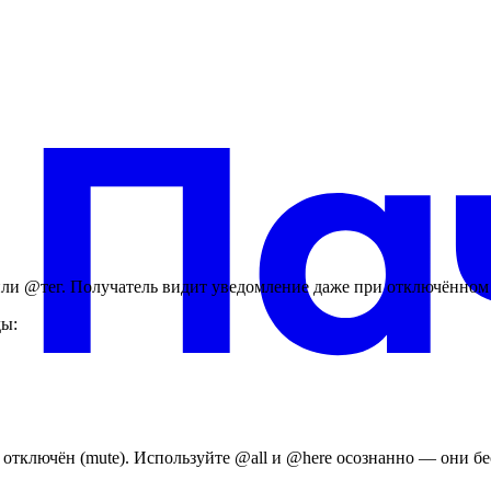
ли @тег. Получатель видит уведомление даже при отключённом 
ды:
отключён (mute). Используйте @all и @here осознанно — они бе