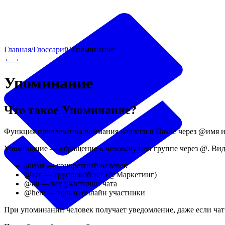
Главная
/
Глоссарий
/
Упоминание
←
→
Упоминание
Что такое
Упоминание
?
Функция привлечения внимания коллеги в Пачке через @имя и
Упоминание — обращение к человеку или группе через @. Ви
@имя — конкретный человек
@тег — групповой тег (@Маркетинг)
@all — все участники чата
@here — только онлайн участники
При упоминании человек получает уведомление, даже если чат 