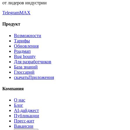
от лидеров индустрии
Telegram
MAX
Продукт
Возможности
Тарифы
Обновления
Роадмап
Bug bounty
Для разработчиков
База знаний
Глоссарий
скачать
Приложения
Компания
О нас
Блог
AI-дайджест
Публикации
Пресс-кит
Вакансии