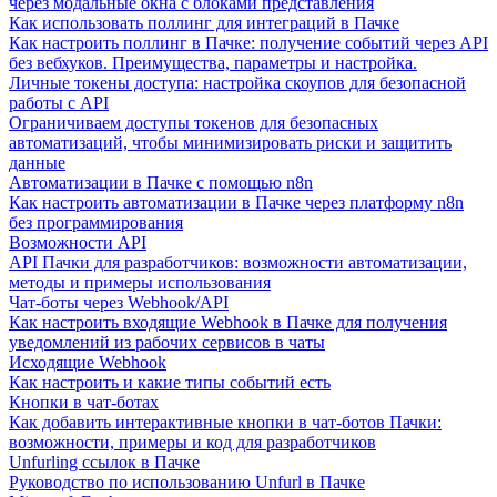
через модальные окна с блоками представления
Как использовать поллинг для интеграций в Пачке
Как настроить поллинг в Пачке: получение событий через API
без вебхуков. Преимущества, параметры и настройка.
Личные токены доступа: настройка скоупов для безопасной
работы с API
Ограничиваем доступы токенов для безопасных
автоматизаций, чтобы минимизировать риски и защитить
данные
Автоматизации в Пачке с помощью n8n
Как настроить автоматизации в Пачке через платформу n8n
без программирования
Возможности API
API Пачки для разработчиков: возможности автоматизации,
методы и примеры использования
Чат-боты через Webhook/API
Как настроить входящие Webhook в Пачке для получения
уведомлений из рабочих сервисов в чаты
Исходящие Webhook
Как настроить и какие типы событий есть
Кнопки в чат-ботах
Как добавить интерактивные кнопки в чат-ботов Пачки:
возможности, примеры и код для разработчиков
Unfurling ссылок в Пачке
Руководство по использованию Unfurl в Пачке