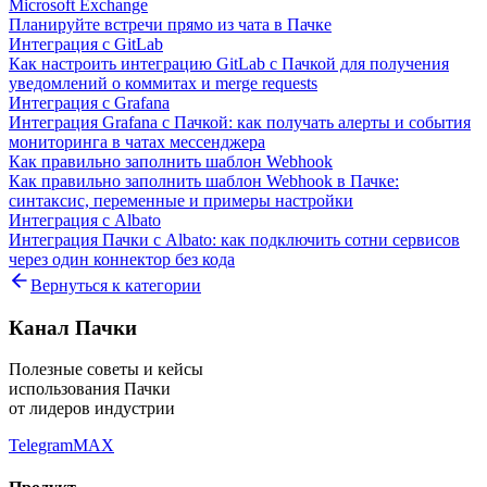
Microsoft Exchange
Планируйте встречи прямо из чата в Пачке
Интеграция с GitLab
Как настроить интеграцию GitLab с Пачкой для получения
уведомлений о коммитах и merge requests
Интеграция с Grafana
Интеграция Grafana с Пачкой: как получать алерты и события
мониторинга в чатах мессенджера
Как правильно заполнить шаблон Webhook
Как правильно заполнить шаблон Webhook в Пачке:
синтаксис, переменные и примеры настройки
Интеграция с Albato
Интеграция Пачки с Albato: как подключить сотни сервисов
через один коннектор без кода
Вернуться к категории
Канал Пачки
Полезные советы и кейсы
использования Пачки
от лидеров индустрии
Telegram
MAX