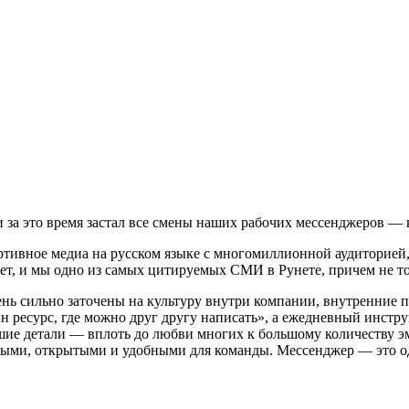
и за это время застал все смены наших рабочих мессенджеров — 
ортивное медиа на русском языке с многомиллионной аудиторией,
лет, и мы одно из самых цитируемых СМИ в Рунете, причем не т
чень сильно заточены на культуру внутри компании, внутренние 
н ресурс, где можно друг другу написать», а ежедневный инстр
шие детали — вплоть до любви многих к большому количеству э
ыми, открытыми и удобными для команды. Мессенджер — это одн