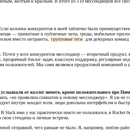
лёным, жёлтым и красным. В итоге из ±10 мессенджеров всё св
Если колонки конкурентов в моей табличке были преимуществен
е вещи — приватные и публичные чаты, треды, мобильное прило
иском вместо интранета,
групповые теги
для дежурных команд 
у
. Почти у всех конкурентов мессенджер — вторичный продукт, к
ы, прозрачный бэклог задач, классную поддержку, регулярные а
иям пользователей. Мы сами являемся продуктовой компанией 
 услышали от коллег ничего, кроме положительного про Пач
казать, «не проявляла симпатии к новому мессенджеру». Я уж не 
одукт внутри заходит всем, люди довольны интерфейсом и быстр
 Slack ими у нас практически никто не пользовался, в Rocket б
а свои стендапы и личные встречи.
ной отправкой, чего раньше не было. Я, например, люблю работ