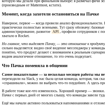
которую мы делали при финальном выборе: я размечал фичи зе
(производным от Mattermost, кстати).
Момент, когда захотели остановиться на Пачке
Наверное, первое — когда провели анализ функциональности. 
практически полностью зелеными. Тут сразу обозначу: базовы
администрирование, развитое
API
,
профили сотрудников
с по
хватало в Rocket.
Но главное, что выделяет Пачку, — это отношение к продукт
сильно выделяется: видно своё видение мессенджера у команд
понятно, что продукт делают с вниманием к реальным сценар
видим аналогичное отношение, то это очень подкупает.
Что Пачка поменяла в общении
Самое показательное — за несколько месяцев работы мы не
переходили на Slack, у нас была целая команда, которая, так с
«спрашивали», можно ли выбрать что-то поудобнее. А здесь пр
В работе тоже кое-что изменилось. Хороший пример — звонки. В
Пачке с первых дней от многих слышу, что команды завели туд
Ещё мы начали активно пользоваться напоминаниями и отложен