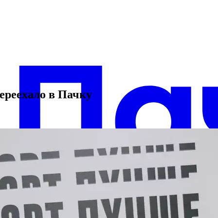
ереехало в Пачку