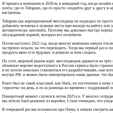
Я пришел в компанию в 2020-м, в ковидный год, когда онлайн-
почта, где-то Telegram, где-то просто «подойти друг к другу в
настроены.
Telegram как корпоративный мессенджер не подходил по прост
добавлять человека в нужные места при выходе на работу или 
автоматически заполнять. Поэтому мы довольно быстро переш
обсуждаемой нормой, которую все полюбили.
Потом наступил 2022 год, когда многие компании начали отключ
экстренно искали, на что переходить. Тогда мы первый раз и 
продукта явно есть будущее, и решили за ним следить.
По сути, мировой рынок корп. мессенджеров держится на трёх кит
облачную версию недоступного в России сервиса было странно,
и не хотели невольно становиться его разработчиками, нам хо
внутри РФ, и можно было импортировать наши данные, что бы
Рокет был не такой классный, как Slack, но постепенно к нему
«прилечь» на день, и из-за разницы во времени с поддержкой п
Поворотный момент случился летом 2025-го. У многих сотруд
мы хотели SaaS-решение из коробки. Стало очевидно, что уходи
В очередной раз мы вспомнили про Пачку и начали смотреть ва