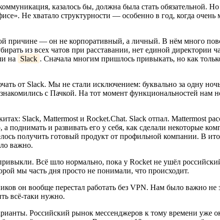
коммуникация, казалось бы, должна была стать обязательной. Но
 офисе». Не хватало структурности — особенно в год, когда очень
ой причине — он не корпоративный, а личный. В нём много повс
убирать из всех чатов при расставании, нет единой директории
ли на
Slack
. Сначала многим пришлось привыкать, но как только 
ать от Slack. Мы не стали исключением: буквально за одну ночь
познакомились с Пачкой. На тот момент функциональностей нам н
ах: Slack, Mattermost и Rocket.Chat. Slack отпал. Mattermost ра
 а поднимать и развивать его у себя, как сделали некоторые ко
телось получить готовый продукт от профильной компании. В ит
ло важно.
 привыкли. Всё шло нормально, пока у Rocket не ушёл российски
орой мы часть дня просто не понимали, что происходит.
ников он вообще перестал работать без VPN. Нам было важно н
ть всё-таки нужно.
рианты. Российский рынок мессенджеров к тому времени уже окр