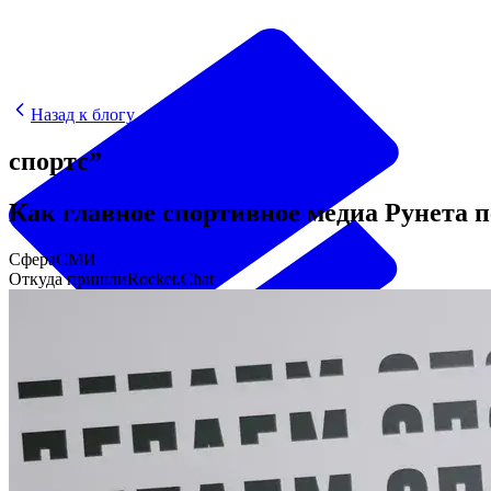
Назад к блогу
спортс”
Как главное спортивное медиа Рунета п
Сфера
СМИ
Откуда пришли
Rocket.Chat