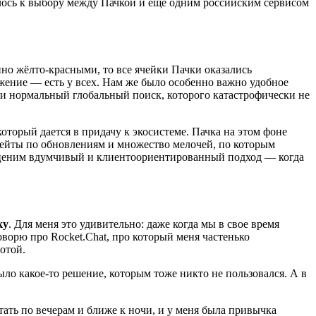
елось к выбору между Пачкой и еще одним российским сервисом
но жёлто-красными, то все ячейки Пачки оказались
жение — есть у всех. Нам же было особенно важно удобное
и нормальный глобальный поиск, которого катастрофически не
оторый дается в придачу к экосистеме. Пачка на этом фоне
пдейты по обновлениям и множество мелочей, по которым
и ценим вдумчивый и клиентоориентированный подход — когда
ку
. Для меня это удивительно: даже когда мы в свое время
говорю про Rocket.Chat, про который меня частенько
отой.
ыло какое-то решение, которым тоже никто не пользовался. А в
ать по вечерам и ближе к ночи, и у меня была привычка