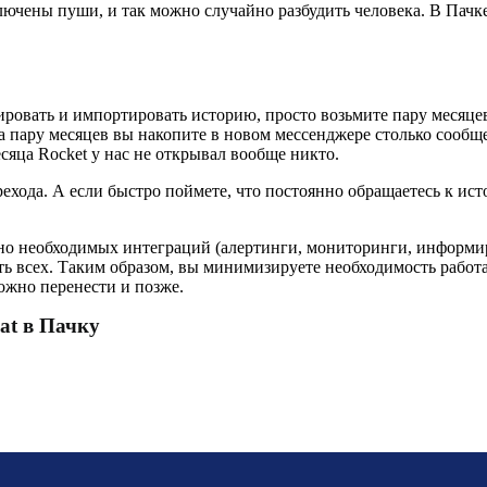
ключены пуши, и так можно случайно разбудить человека. В Пачк
ровать и импортировать историю, просто возьмите пару месяцев,
за пару месяцев вы накопите в новом мессенджере столько сообще
есяца Rocket у нас не открывал вообще никто.
ерехода. А если быстро поймете, что постоянно обращаетесь к ис
но необходимых интеграций (алертинги, мониторинги, информир
скать всех. Таким образом, вы минимизируете необходимость раб
ожно перенести и позже.
at в Пачку