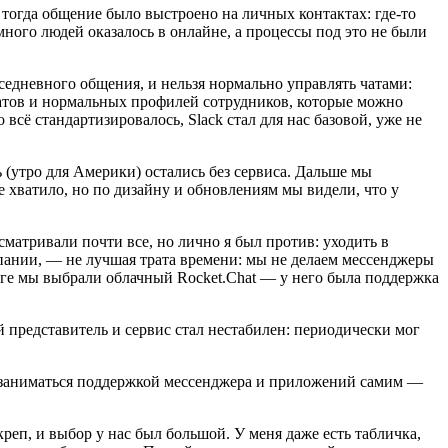
 тогда общение было выстроено на личных контактах: где-то
 много людей оказалось в онлайне, а процессы под это не были
едневного общения, и нельзя нормально управлять чатами:
 чатов и нормальных профилей сотрудников, которые можно
всё стандартизировалось, Slack стал для нас базовой, уже не
 (утро для Америки) остались без сервиса. Дальше мы
е хватило, но по дизайну и обновлениям мы видели, что у
ссматривали почти все, но лично я был против: уходить в
мпании, — не лучшая трата времени: мы не делаем мессенджеры
оге мы выбрали облачный Rocket.Chat — у него была поддержка
й представитель и сервис стал нестабилен: периодически мог
е заниматься поддержкой мессенджера и приложений самим —
еп, и выбор у нас был большой. У меня даже есть табличка,