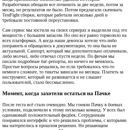
Разработчики обещали все починить за две недели, потом за
месяц, но результатов не было. Потом предлагали скачивать
TestFight сборки, которые работали несколько дней и
требовали постоянной переустановки.
Сам сервис мы хостили на своих серверах и выделили под это
мощности с большим запасом. Но оно все равно тормозило на
всех платформах. А когда наши девопсы хотели что-либо
поправить и обращались к документации, то она была не
актуальной. Саппорт, который мы дополнительно оплачивали,
либо молчал, либо отвечал спустя недели. По фичам мы
писали подробные баг-репорты, но ничего не менялось.
Простые вопросы решались, но если требовалось что-то
немного сложнее, то тикеты зависали на месяцы. Платить за
инструмент, который не развивается и не слышит
пользователей, стало бессмысленно.
Момент, когда захотели остаться на Пачке
После теста всё стало очевидно. Мы гоняли Пачку в боевых
условиях, подключили к этому несколько команд. У всех был
одинаковый положительный фидбек. Сотрудникам
понравился интерфейс и что решились проблемы, с которыми
мы натерпелись в прошлом решении. Но решающим