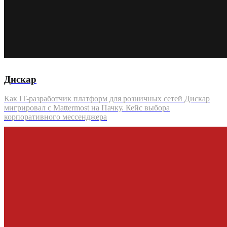
Дискар
Как IT-разработчик платформ для розничных сетей Дискар
мигрировал с Mattermost на Пачку. Кейс выбора
корпоративного мессенджера