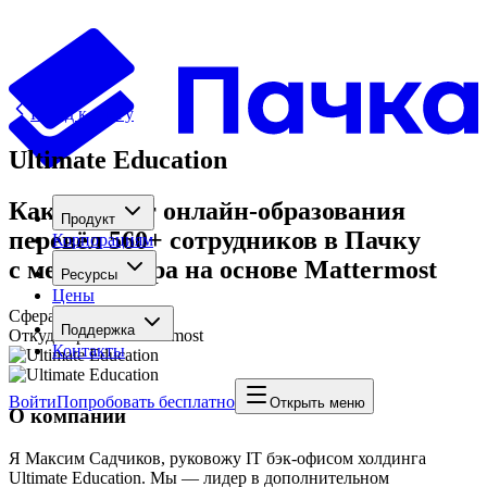
Назад к блогу
Ultimate Education
Как холдинг онлайн-образования
Продукт
перевёл 560+ сотрудников в Пачку
Корпорациям
с мессенджера на основе Mattermost
Ресурсы
Цены
Сфера
Образование
Поддержка
Откуда пришли
Mattermost
Контакты
Войти
Попробовать бесплатно
Открыть меню
О компании
Я Максим Садчиков, руковожу IT бэк-офисом холдинга
Ultimate Education. Мы — лидер в дополнительном