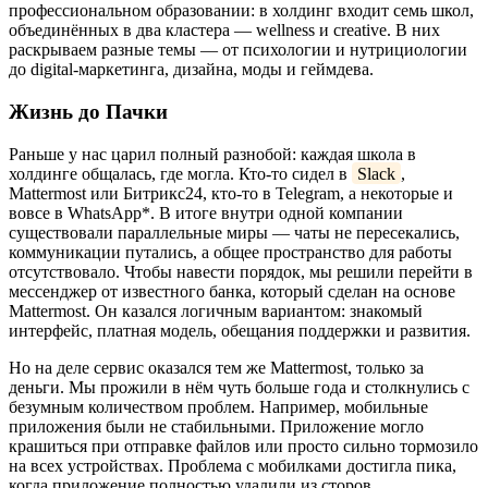
профессиональном образовании: в холдинг входит семь школ,
объединённых в два кластера — wellness и creative. В них
раскрываем разные темы — от психологии и нутрициологии
до digital-маркетинга, дизайна, моды и геймдева.
Жизнь до Пачки
Раньше у нас царил полный разнобой: каждая школа в
холдинге общалась, где могла. Кто-то сидел в
Slack
,
Mattermost или Битрикс24, кто-то в Telegram, а некоторые и
вовсе в WhatsApp*. В итоге внутри одной компании
существовали параллельные миры — чаты не пересекались,
коммуникации путались, а общее пространство для работы
отсутствовало. Чтобы навести порядок, мы решили перейти в
мессенджер от известного банка, который сделан на основе
Mattermost. Он казался логичным вариантом: знакомый
интерфейс, платная модель, обещания поддержки и развития.
Но на деле сервис оказался тем же Mattermost, только за
деньги. Мы прожили в нём чуть больше года и столкнулись с
безумным количеством проблем. Например, мобильные
приложения были не стабильными. Приложение могло
крашиться при отправке файлов или просто сильно тормозило
на всех устройствах. Проблема с мобилками достигла пика,
когда приложение полностью удалили из сторов.