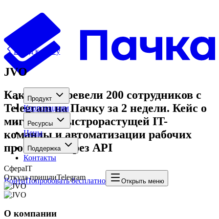
Назад к блогу
JVO
Как JVO перевели 200 сотрудников с
Продукт
Telegram на Пачку за 2 недели. Кейс о
Корпорациям
миграции быстрорастущей IT-
Ресурсы
команды и автоматизации рабочих
Цены
процессов через API
Поддержка
Контакты
Сфера
IT
Откуда пришли
Telegram
Войти
Попробовать бесплатно
Открыть меню
О компании