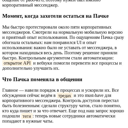
корпоративный мессенджер.
Момент, когда захотели остаться на Пачке
Мы быстро протестировали около пяти корпоративных
мессенджеров. Смотрели на нормальную мобильную версию
и приятный опыт использования. По ощущениям Пачка сразу
обогнала остальных: нам понравился UI и опыт
использования: важно было не уставать от мессенджера, в
котором находишься весь день. Поэтому решение приняли
быстро. Контрольным аргументом стали автоматизации:
открытое API
и вебхуки помогли перевезти все процессы и
дополнительно улучшить их.
Что Пачка поменяла в общении
Главное — навели порядок в процессах и ускорили их. Все
обсуждения сейчас ведём в
тредах
и это must-have для
корпоративного мессенджера. Контроль доступов перестал
быть болезненным: сделали структуру чатов, стало понятно,
кто куда пишет и за что отвечает. Еще под наш запрос хорошо
подошли
теги
: теперь новые сотрудники автоматически
попадают в нужные чаты.