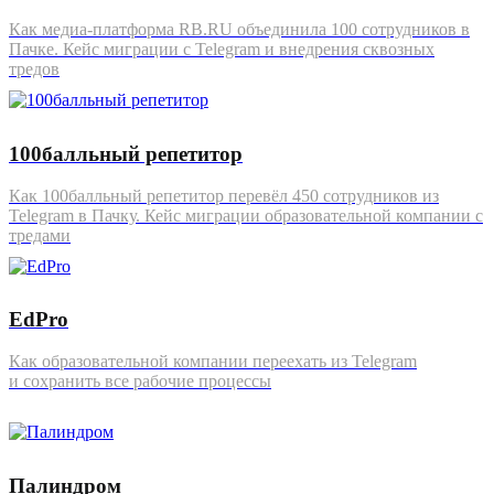
Как медиа-платформа RB.RU объединила 100 сотрудников в
Пачке. Кейс миграции с Telegram и внедрения сквозных
тредов
100балльный репетитор
Как 100балльный репетитор перевёл 450 сотрудников из
Telegram в Пачку. Кейс миграции образовательной компании с
тредами
EdPro
Как образовательной компании переехать из Telegram
и сохранить все рабочие процессы
Палиндром