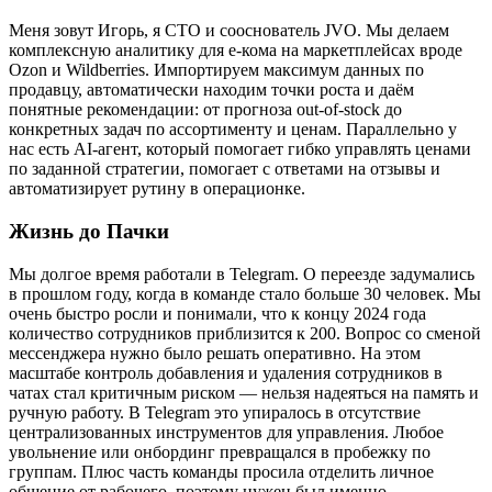
Меня зовут Игорь, я CTO и сооснователь JVO. Мы делаем
комплексную аналитику для е-кома на маркетплейсах вроде
Ozon и Wildberries. Импортируем максимум данных по
продавцу, автоматически находим точки роста и даём
понятные рекомендации: от прогноза out-of-stock до
конкретных задач по ассортименту и ценам. Параллельно у
нас есть AI-агент, который помогает гибко управлять ценами
по заданной стратегии, помогает с ответами на отзывы и
автоматизирует рутину в операционке.
Жизнь до Пачки
Мы долгое время работали в Telegram. О переезде задумались
в прошлом году, когда в команде стало больше 30 человек. Мы
очень быстро росли и понимали, что к концу 2024 года
количество сотрудников приблизится к 200. Вопрос со сменой
мессенджера нужно было решать оперативно. На этом
масштабе контроль добавления и удаления сотрудников в
чатах стал критичным риском — нельзя надеяться на память и
ручную работу. В Telegram это упиралось в отсутствие
централизованных инструментов для управления. Любое
увольнение или онбординг превращался в пробежку по
группам. Плюс часть команды просила отделить личное
общение от рабочего, поэтому нужен был именно