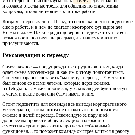
Из интересного: используем роль
"Гость"
для стажеров
и создаем отдельные треды для общения по стажерским
вопросам, чтобы не теряться в потоке работы.
Когда мы переезжали на Пачку, то осознавали, что продукт все
еще в работе, и в нем не хватает некоторого функционала.
Но мы выдаем Пачке кредит доверия и видим, что у нас есть
возможность повлиять на роадмап, а к нашему мнению
прислушиваются.
Рекомендации к переезду
Самое важное — предупреждать сотрудников о том, когда
будет смена мессенджера, и как им к этому подготовиться.
Советую заранее составить "матрицу" переезда. У меня это
был список со всеми чатами, которые переносились
из Telegram. Там же я прописал, у каких людей будет доступ
к чатам и какие роли они будут иметь в них.
Стоит подсветить для команды все выгоды корпоративного
мессенджера, чтобы потом не страдать от непонимания
смысла и целей переезда. Рекомендую за пару дней
до переезда провести общую лекцию-знакомство
с мессенджером и рассказать про весь необходимый
функционал. Это поможет команде быстрее влиться в работу