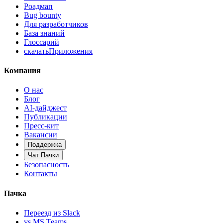
Роадмап
Bug bounty
Для разработчиков
База знаний
Глоссарий
скачать
Приложения
Компания
О нас
Блог
AI-дайджест
Публикации
Пресс-кит
Вакансии
Поддержка
Чат Пачки
Безопасность
Контакты
Пачка
Переезд из Slack
vs MS Teams