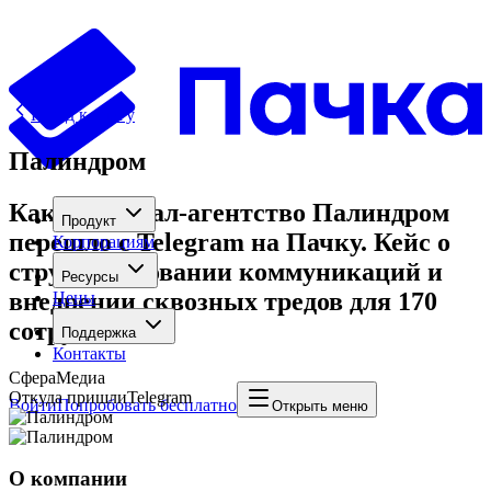
Назад к блогу
Палиндром
Как диджитал-агентство Палиндром
Продукт
перешло с Telegram на Пачку. Кейс о
Корпорациям
структурировании коммуникаций и
Ресурсы
внедрении сквозных тредов для 170
Цены
сотрудников
Поддержка
Контакты
Сфера
Медиа
Откуда пришли
Telegram
Войти
Попробовать бесплатно
Открыть меню
О компании