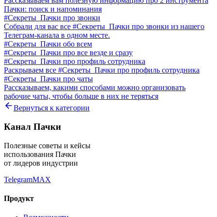
Рассказываем вам полезную информацию про 2 инструмента
Пачки: поиск и напоминания
#Секреты_Пачки про звонки
Собрали для вас все #Секреты_Пачки про звонки из нашего
Телеграм-канала в одном месте.
#Секреты_Пачки обо всем
#Секреты_Пачки про все везде и сразу
#Секреты_Пачки про профиль сотрудника
Раскрываем все #Секреты_Пачки про профиль сотрудника
#Секреты_Пачки про чаты
Рассказываем, какими способами можно организовать
рабочие чаты, чтобы больше в них не теряться
Вернуться к категории
Канал Пачки
Полезные советы и кейсы
использования Пачки
от лидеров индустрии
Telegram
MAX
Продукт