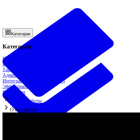
Категории
Категории
Начало работы
18
Возможности системы
28
Тарифы и оплата
4
Администрирование
33
Интеграции и доп. модули
15
Эффективная работа
12
Категории
Начало работы
О внедрении