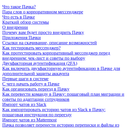
Что такое Пачка?
Пара слов о корпоративном мессенджере
Что есть в Пачке
Краткий обзор системы
О внедрении
Почему вам будет просто внедрить Пачку
Приложения Пачки
Ссылки на скачивание, описание возможностей
Как тестировать мессенджер?
Как протестировать корпоративный мессенджер перед
внедрением: чек-лист и советы по выбору
Двухфакторная аутентификация (2FA)
Как включить двухфакторную аутентификацию в Пачке для
дополнительной защиты аккаунта
Первые шаги в системе
С чего начать работу в Пачке
Как организовать переезд в Пачку
Как перевести команду в Пачку: пошаговый план миграции и
советы по адаптации сотрудников
Импорт чатов из Slack
Как импортировать историю чатов из Slack в Пачку:
пошаговая инструкция по переезду
Импорт чатов из Mattermost
Пачка позволяет перенести историю переписки и файлы из