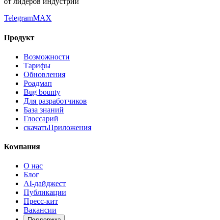
от лидеров индустрии
Telegram
MAX
Продукт
Возможности
Тарифы
Обновления
Роадмап
Bug bounty
Для разработчиков
База знаний
Глоссарий
скачать
Приложения
Компания
О нас
Блог
AI-дайджест
Публикации
Пресс-кит
Вакансии
Поддержка