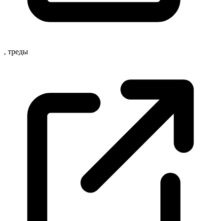
,
треды