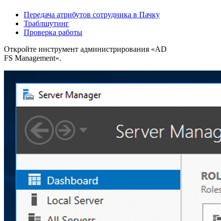
Передача атрибутов сотрудника в Пачку
Траблшутинг
Проверка работы
Откройте инструмент администрирования «AD
FS Management».