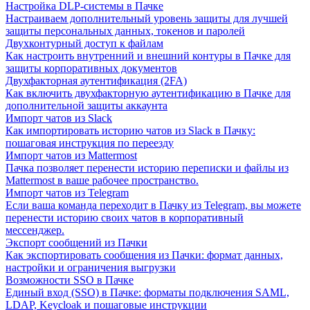
Настройка DLP-системы в Пачке
Настраиваем дополнительный уровень защиты для лучшей
защиты персональных данных, токенов и паролей
Двухконтурный доступ к файлам
Как настроить внутренний и внешний контуры в Пачке для
защиты корпоративных документов
Двухфакторная аутентификация (2FA)
Как включить двухфакторную аутентификацию в Пачке для
дополнительной защиты аккаунта
Импорт чатов из Slack
Как импортировать историю чатов из Slack в Пачку:
пошаговая инструкция по переезду
Импорт чатов из Mattermost
Пачка позволяет перенести историю переписки и файлы из
Mattermost в ваше рабочее пространство.
Импорт чатов из Telegram
Если ваша команда переходит в Пачку из Telegram, вы можете
перенести историю своих чатов в корпоративный
мессенджер.
Экспорт сообщений из Пачки
Как экспортировать сообщения из Пачки: формат данных,
настройки и ограничения выгрузки
Возможности SSO в Пачке
Единый вход (SSO) в Пачке: форматы подключения SAML,
LDAP, Keycloak и пошаговые инструкции