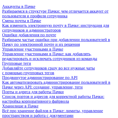
Аккаунты в Пачке
Разбираемся в структуре Пачки: чем отличается аккаунт от
пользователя и профиля сотрудника
Смена почты в Пачке
Как изменить электронную почту в Пачке: инструкция для
сотрудников и администраторов
Ошибки добавления по почте
Разбираем частые ошибки при добавлении пользователей в
Пачку по электронной почте и их решения
Управление участниками в Пачке
Управление участниками в Пачке: как добавлять,
редактировать и исключать сотрудников из команды
Групповые теги
Добавляйте сотрудников сразу во все нужные чаты
с помощью групповых тегов
Продвинутое администрирование по API
Как автоматизировать администрирование пользователей в
Пачке через API: создание, управление, теги
Порты и адреса для работы Пачки
Список портов и адресов для корректной работы Пачки:
настройка корпоративного файрвола
Хранилище в Пачке
Всё про хранение файлов в Пачке: лимиты, управление
пространством и работа с документами