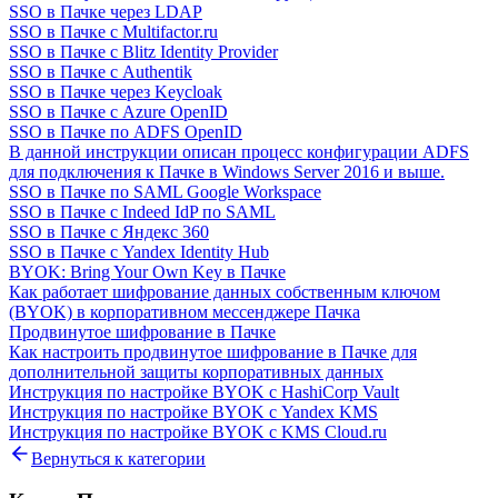
SSO в Пачке через LDAP
SSO в Пачке с Multifactor.ru
SSO в Пачке с Blitz Identity Provider
SSO в Пачке с Authentik
SSO в Пачке через Keycloak
SSO в Пачке с Azure OpenID
SSO в Пачке по ADFS OpenID
В данной инструкции описан процесс конфигурации ADFS
для подключения к Пачке в Windows Server 2016 и выше.
SSO в Пачке по SAML Google Workspace
SSO в Пачке с Indeed IdP по SAML
SSO в Пачке с Яндекс 360
SSO в Пачке с Yandex Identity Hub
BYOK: Bring Your Own Key в Пачке
Как работает шифрование данных собственным ключом
(BYOK) в корпоративном мессенджере Пачка
Продвинутое шифрование в Пачке
Как настроить продвинутое шифрование в Пачке для
дополнительной защиты корпоративных данных
Инструкция по настройке BYOK с HashiCorp Vault
Инструкция по настройке BYOK с Yandex KMS
Инструкция по настройке BYOK с KMS Cloud.ru
Вернуться к категории