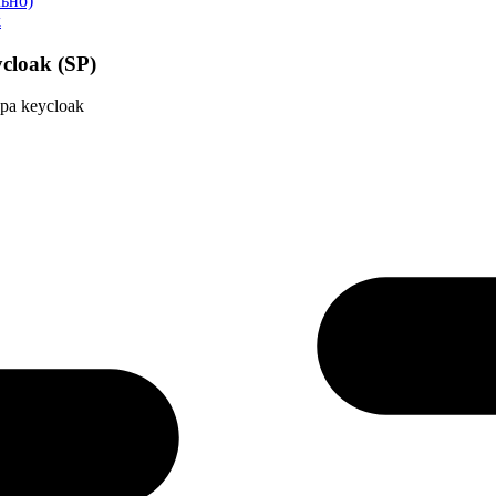
льно)
k
cloak (SP)
ора
keycloak