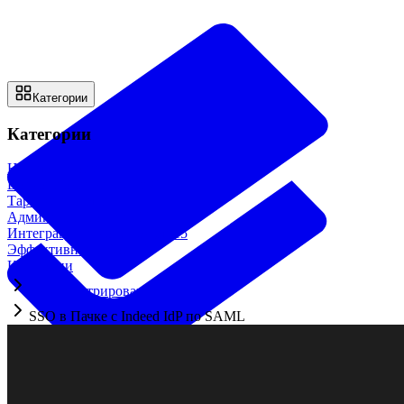
Категории
Категории
Начало работы
18
Возможности системы
28
Тарифы и оплата
4
Администрирование
33
Интеграции и доп. модули
15
Эффективная работа
12
Категории
Администрирование
SSO в Пачке с Indeed IdP по SAML