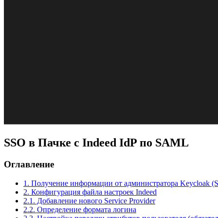
SSO в Пачке с Indeed IdP по SAML
Оглавление
1. Получение информации от администратора Keycloak (S
2. Конфигурация файла настроек Indeed
2.1. Добавление нового Service Provider
2.2. Определение формата логина